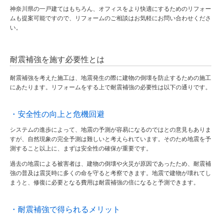
神奈川県の一戸建てはもちろん、オフィスをより快適にするためのリフォー
ムも提案可能ですので、リフォームのご相談はお気軽にお問い合わせくださ
い。
耐震補強を施す必要性とは
耐震補強
を考えた施工は、地震発生の際に建物の倒壊を防止するための施工
にあたります。リフォームをする上で耐震補強の必要性は以下の通りです。
・安全性の向上と危機回避
システムの進歩によって、地震の予測が容易になるのではとの意見もありま
すが、自然現象の完全予測は難しいと考えられています。そのため地震を予
測すること以上に、まずは安全性の確保が重要です。
過去の地震による被害者は、建物の倒壊や火災が原因であったため、耐震補
強の普及は震災時に多くの命を守ると考察できます。地震で建物が壊れてし
まうと、修復に必要となる費用は耐震補強の倍になると予測できます。
・耐震補強で得られるメリット