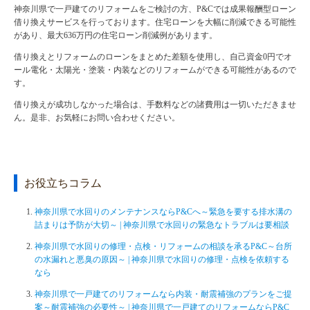
神奈川県で一戸建てのリフォームをご検討の方、P&Cでは成果報酬型ローン
借り換えサービスを行っております。住宅ローンを大幅に削減できる可能性
があり、最大636万円の住宅ローン削減例があります。
借り換えとリフォームのローンをまとめた差額を使用し、自己資金0円でオ
ール電化・太陽光・塗装・内装などのリフォームができる可能性があるので
す。
借り換えが成功しなかった場合は、手数料などの諸費用は一切いただきませ
ん。是非、お気軽にお問い合わせください。
お役立ちコラム
神奈川県で水回りのメンテナンスならP&Cへ～緊急を要する排水溝の
詰まりは予防が大切～ | 神奈川県で水回りの緊急なトラブルは要相談
神奈川県で水回りの修理・点検・リフォームの相談を承るP&C～台所
の水漏れと悪臭の原因～ | 神奈川県で水回りの修理・点検を依頼する
なら
神奈川県で一戸建てのリフォームなら内装・耐震補強のプランをご提
案～耐震補強の必要性～ | 神奈川県で一戸建てのリフォームならP&C